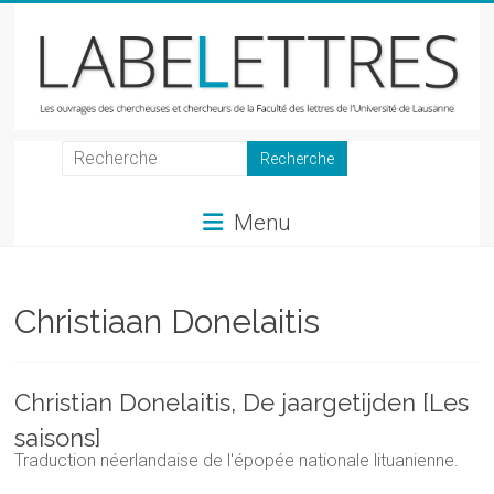
Skip
to
content
LabeLettres
Les
Menu
ouvrages
des
chercheuses
et
Christiaan Donelaitis
chercheurs
de
la
Christian Donelaitis, De jaargetijden [Les
Faculté
saisons]
des
Traduction néerlandaise de l'épopée nationale lituanienne.
lettres