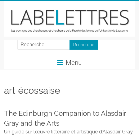
Skip
to
content
LabeLettres
Les
Menu
ouvrages
des
chercheuses
et
art écossaise
chercheurs
de
la
The Edinburgh Companion to Alasdair
Faculté
Gray and the Arts
des
lettres
Un guide sur l’œuvre littéraire et artistique d’Alasdair Gray.