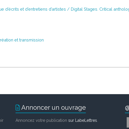
d’écrits et d’entretiens d’artistes / Digital Stages. Critical antholo
Création et transmission
Annoncer un ouvrage
@
ir
Annoncez votre publication
sur LabeLettres
.