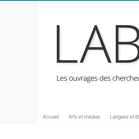
Skip
to
content
LabeLettres
Les
Accueil
Arts et médias
Langues et li
ouvrages
des
chercheuses