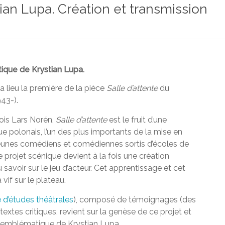
tian Lupa. Création et transmission
ique de Krystian Lupa.
a lieu la première de la pièce
Salle d’attente
du
43-).
dois Lars Norén,
Salle d’attente
est le fruit d’une
 polonais, l’un des plus importants de la mise en
eunes comédiens et comédiennes sortis d’écoles de
 projet scénique devient à la fois une création
savoir sur le jeu d’acteur. Cet apprentissage et cet
vif sur le plateau.
 d’études théâtrales
), composé de témoignages (des
extes critiques, revient sur la genèse de ce projet et
ce emblématique de Krystian Lupa.