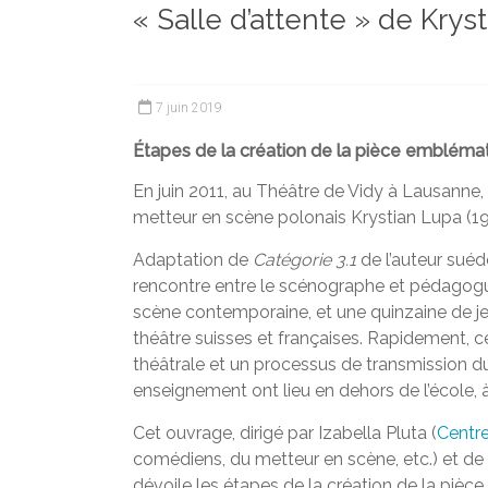
« Salle d’attente » de Krys
et
chercheurs
de
la
7 juin 2019
Faculté
des
Étapes de la création de la pièce emblémat
lettres
En juin 2011, au Théâtre de Vidy à Lausanne, 
metteur en scène polonais Krystian Lupa (19
Adaptation de
Catégorie 3.1
de l’auteur sué
rencontre entre le scénographe et pédagogue
scène contemporaine, et une quinzaine de j
théâtre suisses et françaises. Rapidement, ce
théâtrale et un processus de transmission du 
enseignement ont lieu en dehors de l’école, à 
Cet ouvrage, dirigé par Izabella Pluta (
Centre
comédiens, du metteur en scène, etc.) et de t
dévoile les étapes de la création de la piè