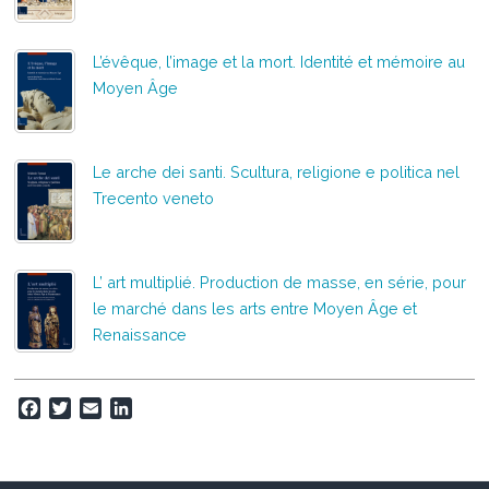
L’évêque, l’image et la mort. Identité et mémoire au
Moyen Âge
Le arche dei santi. Scultura, religione e politica nel
Trecento veneto
L’ art multiplié. Production de masse, en série, pour
le marché dans les arts entre Moyen Âge et
Renaissance
F
T
E
L
a
w
m
i
c
i
a
n
e
t
i
k