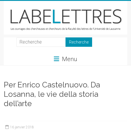
Skip
to
content
LabeLettres
Les
Menu
ouvrages
des
chercheuses
et
Per Enrico Castelnuovo. Da
chercheurs
Losanna, le vie della storia
de
dell’arte
la
Faculté
des
lettres
16 janvier 2018