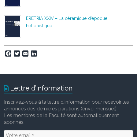
ERETRIA XXIV – La céramique d’époque
hellénistique
F
T
E
L
a
w
m
i
c
i
a
n
e
t
i
k
b
t
l
e
o
e
d
Lettre d’information
o
r
I
k
n
Inscrivez-vous à la lettre d'information pour recevoir les
annonces des dernières parutions (envoi mensuel).
Les membres de la Faculté sont automatiquement
abonnés.