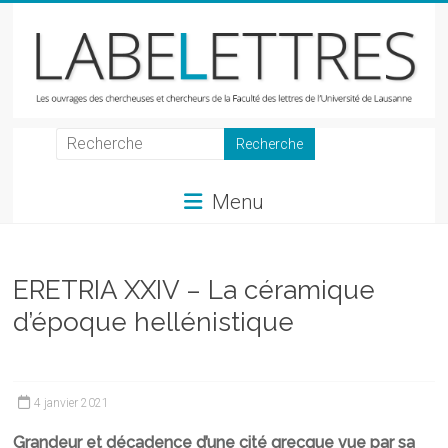
Skip
to
content
LabeLettres
Les
Menu
ouvrages
des
chercheuses
et
ERETRIA XXIV – La céramique
chercheurs
d’époque hellénistique
de
la
Faculté
des
4 janvier 2021
lettres
Grandeur et décadence d’une cité grecque vue par sa