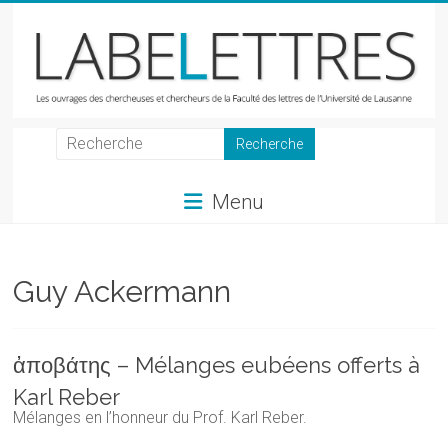
Skip
to
content
LabeLettres
Les
Menu
ouvrages
des
chercheuses
et
Guy Ackermann
chercheurs
de
la
ἀποβάτης – Mélanges eubéens offerts à
Faculté
Karl Reber
des
Mélanges en l’honneur du Prof. Karl Reber.
lettres