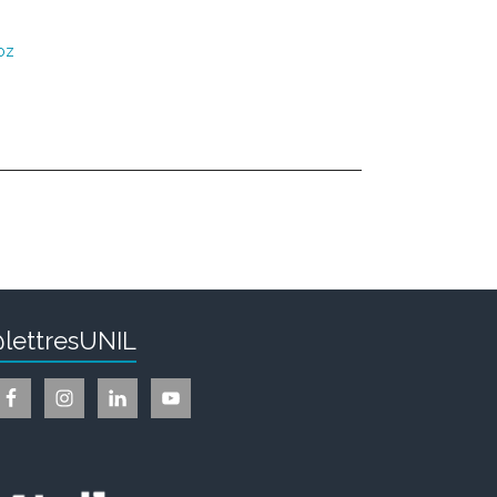
oz
lettresUNIL