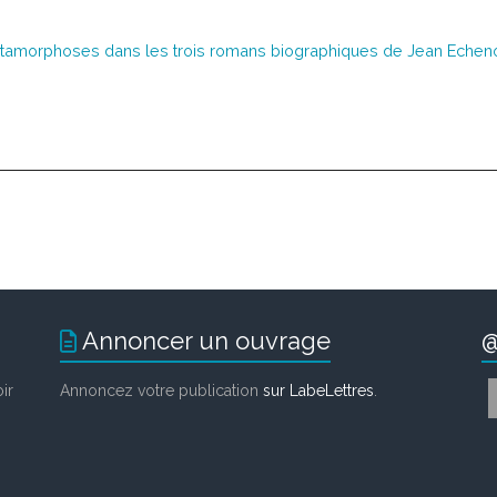
 métamorphoses dans les trois romans biographiques de Jean Echen
Annoncer un ouvrage
@
ir
Annoncez votre publication
sur LabeLettres
.