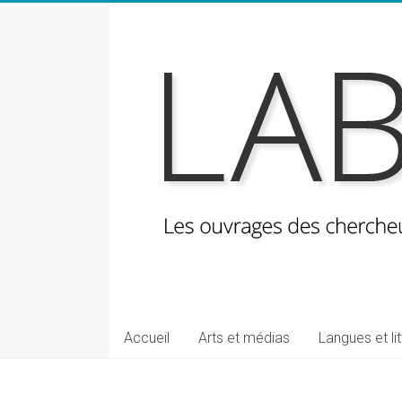
Skip
to
content
LabeLettres
Les
Accueil
Arts et médias
Langues et li
ouvrages
des
chercheuses