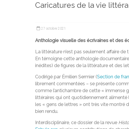
Caricatures de la vie littéra
et
chercheurs
de
la
27 octobre 2021
Faculté
des
Anthologie visuelle des écrivaines et des éc
lettres
La littérature n’est pas seulement affaire de te
En témoigne cette anthologie documentaire
inédites) de figures de la littérature et des let
Codirigé par Émilien Sermier (
Section de fra
librement commentées – se présente comme u
comme l’antichambre de cette « immense gal
littéraires qui ont quotidiennement alimenté l
les « gens de lettres » ont très vite montré de
bien rendu.
Interdisciplinaire, ce dossier de la revue
Histo