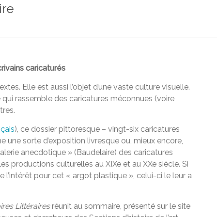
ire
rivains caricaturés
xtes. Elle est aussi l’objet d’une vaste culture visuelle.
 qui rassemble des caricatures méconnues (voire
tres.
nçais
), ce dossier pittoresque – vingt-six caricatures
ne sorte d’exposition livresque ou, mieux encore,
erie anecdotique » (Baudelaire) des caricatures
es productions culturelles au XIXe et au XXe siècle. Si
 l’intérêt pour cet « argot plastique », celui-ci le leur a
ires Littéraires
réunit au sommaire, présenté sur le site