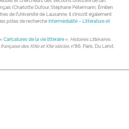
euses et chercheurs des Sections d’histoire de l’art
ançais (Charlotte Dufour, Stéphane Pétermann, Émilien
tres de l’Université de Lausanne. Il s’inscrit également
 des pôles de recherche
Intermédialité – Littérature et
 «
Caricatures de la vie littéraire
»,
Histoires Littéraires.
 française des XIXe et XXe siècles
, n°86, Paris, Du Lérot,