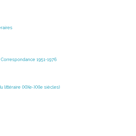
éraires
, Correspondance 1951-1976
u littéraire (XIXe-XXIe siècles)