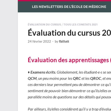
LES NEWSLETTERS DE L’ÉCOLE DE MÉDECINE
ÉVALUATION DU CURSUS
/
TOUS LES CONSTATS 2021
Évaluation du cursus 20
24 février 2022
-
by
fbillott
Évaluation des apprentissages 
♦︎
Examens écrits
. Globalement, les étudiant·e·s se s
QCM
, un peu moins pour les
QRC
et les
QROC
, et e
ces derniers leur permettent peu de démontrer ce qu’i
sentiment de pouvoir bien démontrer ce qu’ils/elles on
parallèle moins de questions sur des détails qui pouss
Par ailleurs, ils/elles considèrent qu’il y a trop d’év