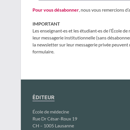
Pour vous désabonner
, nous vous remercions d’
IMPORTANT
Les enseignant·es et les étudiant·es de l’École 
leur messagerie institutionnelle (sans désabonnem
la newsletter sur leur messagerie privée peuvent
formulaire.
ÉDITEUR
École de médecine
Rue Dr César-Roux 19
CH – 1005 Lausanne