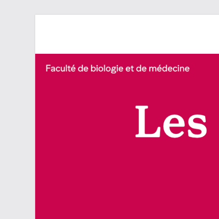
Les newsletters d
École de médecine – Université de Lausanne