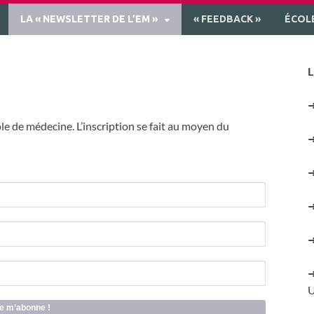
LA « NEWSLETTER DE L’EM »
« FEEDBACK »
ÉCOL
L
le de médecine. L’inscription se fait au moyen du
U