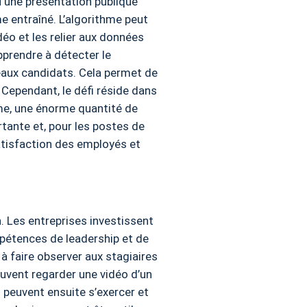
u une présentation publique
me entraîné. L’algorithme peut
éo et les relier aux données
pprendre à détecter le
eaux candidats. Cela permet de
Cependant, le défi réside dans
thme, une énorme quantité de
rtante et, pour les postes de
satisfaction des employés et
 Les entreprises investissent
pétences de leadership et de
 faire observer aux stagiaires
euvent regarder une vidéo d’un
s peuvent ensuite s’exercer et