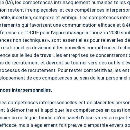
cielle (IA), les compétences intrinsèquement humaines telles q
ion restent irremplaçables, et ces compétences interperso
tile, incertain, complexe et ambigu. Les compétences inter
tements qui favorisent une communication efficace et à éta
éférence de l’OCDE pour l’apprentissage à l’horizon 2030 so
nces non techniques», sont essentielles pour relever les dé
es relationnelles deviennent les nouvelles compétences tech
rence sur le lieu de travail, les entreprises se concentreron
 de recrutement et devront se tourner vers des outils d’év
ocessus de recrutement. Pour rester compétitives, les en
veloppement de ces compétences au sein de leur personnel e
ces interpersonnelles.
 les compétences interpersonnelles est de placer les perso
igent à démontrer et à appliquer les compétences en questio
cencier un collègue, tandis qu’un panel d’observateurs regard
fficace, mais a également fait preuve d’empathie envers so