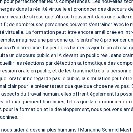
on pour perfectionner leurs compétences. Les nouvelles tech
ergés dans la réalité virtuelle et prononcer des discours dev
e niveau de stress que s’ils se trouvaient dans une salle r
tif ; de nombreuses personnes peuvent s’entraîner avec le m
é virtuelle. La formation peut être encore améliorée en int
emple, imaginez une personne qui s’entraîne à prononcer un 
ssus d’un précipice. La peur des hauteurs ajoute un stress q
uite un discours public en IA devant un public réel, sans crai
ecueillir les réactions par détection automatique des comp
ression orale en public, et de les transmettre à la personne
ue l’orateur ne regarde pas le public, la simulation peut êt
ignal clair pour le présentateur que quelque chose ne va pas. 
 aspects du travail humain, elles offrent également la possib
 intrinsèquement humaines, telles que la communication in
l’IA pour la formation et le développement, nous pouvons amé
achines.
t nous aider à devenir plus humains ! Marianne Schmid Mast 