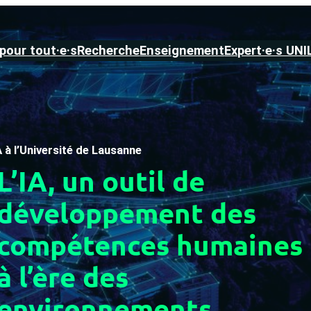
 pour tout·e·s
Recherche
Enseignement
Expert·e·s UNI
A à l’Université de Lausanne
L’IA, un outil de
développement des
compétences humaines
à l’ère des
environnements