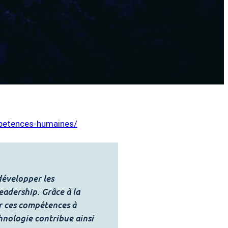
mpetences-humaines/
développer les
adership. Grâce à la
er ces compétences à
chnologie contribue ainsi