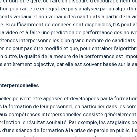
e et doit être géré, ou faire un discours d’encouragement o
tion pourrait être enregistrée puis analysée par un algorith
ents verbaux et non verbaux des candidats à partir de la vid
. Si suffisamment de données sont disponibles, l’IA peut a
a vidéo et à faire une prédiction de performance des nouv
tences interpersonnelles d’un grand nombre de candidats. 
ion ne peut pas être modifié et que, pour entraîner l’algori
En outre, la qualité de la mesure de la performance est impo
urs entièrement objective, car elle est souvent basée sur la 
nterpersonnelles
les peuvent être apprises et développées par la formation.
a formation de leur personnel, en particulier dans les com
ux compétences interpersonnelles consiste généralement à
rfection le résultat souhaité. Par exemple, les stagiaires p
’une séance de formation à la prise de parole en public. Il