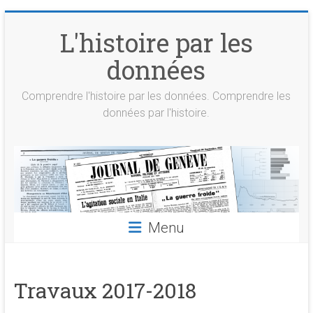
Skip
to
L'histoire par les
content
données
Comprendre l'histoire par les données. Comprendre les
données par l'histoire.
Menu
Travaux 2017-2018