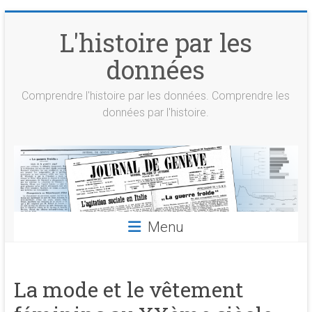
Skip
to
L'histoire par les
content
données
Comprendre l'histoire par les données. Comprendre les
données par l'histoire.
Menu
La mode et le vêtement