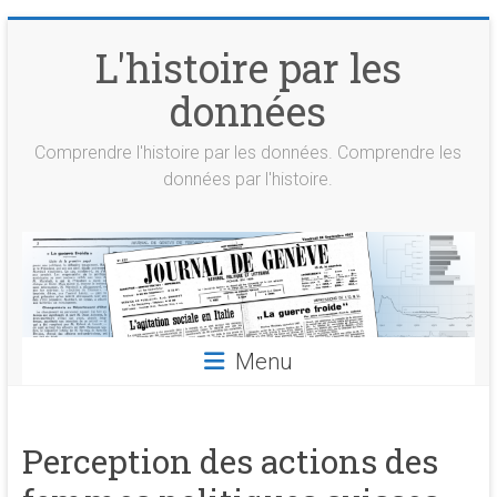
Skip
to
L'histoire par les
content
données
Comprendre l'histoire par les données. Comprendre les
données par l'histoire.
Menu
Perception des actions des