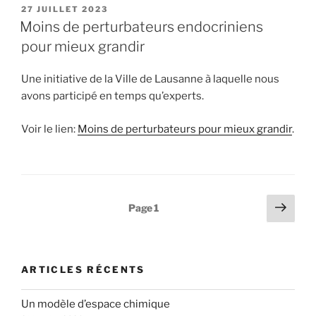
PUBLIÉ
27 JUILLET 2023
LE
Moins de perturbateurs endocriniens
pour mieux grandir
Une initiative de la Ville de Lausanne à laquelle nous
avons participé en temps qu’experts.
Voir le lien:
Moins de perturbateurs pour mieux grandir
.
Pagination
Page
Page
1
suiv
des
publications
ARTICLES RÉCENTS
Un modèle d’espace chimique