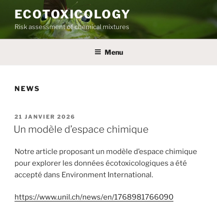
Aller
ECOTOXICOLOGY
au
Risk assessment of chemical mixtures
contenu
principal
Menu
NEWS
PUBLIÉ
21 JANVIER 2026
LE
Un modèle d’espace chimique
Notre article proposant un modèle d’espace chimique
pour explorer les données écotoxicologiques a été
accepté dans Environment International.
https://www.unil.ch/news/en/1768981766090