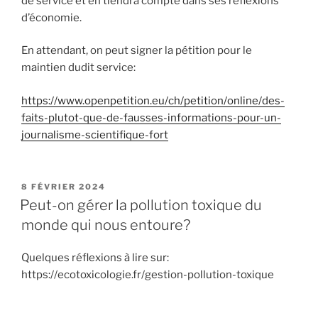
de service et en tiendra compte dans ses réflexions
d’économie.
En attendant, on peut signer la pétition pour le
maintien dudit service:
https://www.openpetition.eu/ch/petition/online/des-
faits-plutot-que-de-fausses-informations-pour-un-
journalisme-scientifique-fort
PUBLIÉ
8 FÉVRIER 2024
LE
Peut-on gérer la pollution toxique du
monde qui nous entoure?
Quelques réflexions à lire sur:
https://ecotoxicologie.fr/gestion-pollution-toxique