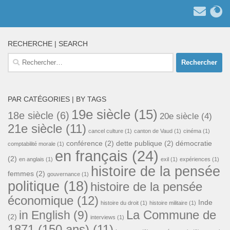
RECHERCHE | SEARCH
Rechercher :
PAR CATÉGORIES | BY TAGS
19e siècle
(15)
18e siècle
(6)
20e siècle
(4)
21e siècle
(11)
cancel culture
(1)
canton de Vaud
(1)
cinéma
(1)
conférence
(2)
dette publique
(2)
démocratie
comptabilité morale
(1)
en français
(24)
(2)
en anglais
(1)
exil
(1)
expériences
(1)
histoire de la pensée
femmes
(2)
gouvernance
(1)
politique
(18)
histoire de la pensée
économique
(12)
Inde
histoire du droit
(1)
histoire militaire
(1)
La Commune de
in English
(9)
(2)
interviews
(1)
1871 (150 ans)
(11)