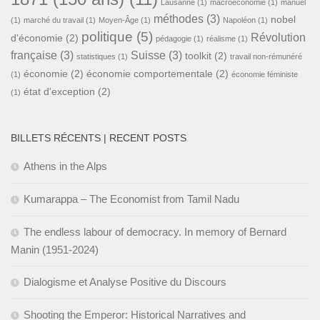
Lausanne
(1)
macroéconomie
(1)
manuel
méthodes
(3)
nobel
(1)
marché du travail
(1)
Moyen-Âge
(1)
Napoléon
(1)
politique
(5)
Révolution
d'économie
(2)
pédagogie
(1)
réalisme
(1)
française
(3)
Suisse
(3)
toolkit
(2)
statistiques
(1)
travail non-rémunéré
économie
(2)
économie comportementale
(2)
(1)
économie féministe
état d'exception
(2)
(1)
BILLETS RÉCENTS | RECENT POSTS
Athens in the Alps
Kumarappa – The Economist from Tamil Nadu
The endless labour of democracy. In memory of Bernard
Manin (1951-2024)
Dialogisme et Analyse Positive du Discours
Shooting the Emperor: Historical Narratives and