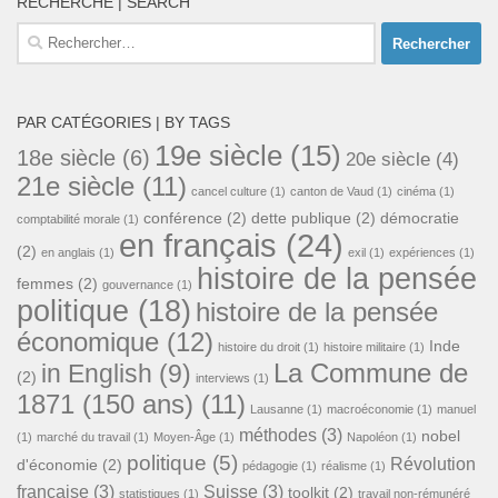
RECHERCHE | SEARCH
Rechercher :
PAR CATÉGORIES | BY TAGS
19e siècle
(15)
18e siècle
(6)
20e siècle
(4)
21e siècle
(11)
cancel culture
(1)
canton de Vaud
(1)
cinéma
(1)
conférence
(2)
dette publique
(2)
démocratie
comptabilité morale
(1)
en français
(24)
(2)
en anglais
(1)
exil
(1)
expériences
(1)
histoire de la pensée
femmes
(2)
gouvernance
(1)
politique
(18)
histoire de la pensée
économique
(12)
Inde
histoire du droit
(1)
histoire militaire
(1)
La Commune de
in English
(9)
(2)
interviews
(1)
1871 (150 ans)
(11)
Lausanne
(1)
macroéconomie
(1)
manuel
méthodes
(3)
nobel
(1)
marché du travail
(1)
Moyen-Âge
(1)
Napoléon
(1)
politique
(5)
Révolution
d'économie
(2)
pédagogie
(1)
réalisme
(1)
française
(3)
Suisse
(3)
toolkit
(2)
statistiques
(1)
travail non-rémunéré