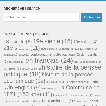
RECHERCHE | SEARCH
Rechercher :
PAR CATÉGORIES | BY TAGS
19e siècle
(15)
18e siècle
(6)
20e siècle
(4)
21e siècle
(11)
cancel culture
(1)
canton de Vaud
(1)
cinéma
(1)
conférence
(2)
dette publique
(2)
démocratie
comptabilité morale
(1)
en français
(24)
(2)
en anglais
(1)
exil
(1)
expériences
(1)
histoire de la pensée
femmes
(2)
gouvernance
(1)
politique
(18)
histoire de la pensée
économique
(12)
Inde
histoire du droit
(1)
histoire militaire
(1)
La Commune de
in English
(9)
(2)
interviews
(1)
1871 (150 ans)
(11)
Lausanne
(1)
macroéconomie
(1)
manuel
méthodes
(3)
nobel
(1)
marché du travail
(1)
Moyen-Âge
(1)
Napoléon
(1)