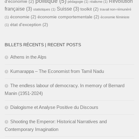
politique
(5)
Révolution
d'économie
(2)
pédagogie
(1)
réalisme
(1)
française
(3)
Suisse
(3)
toolkit
(2)
statistiques
(1)
travail non-rémunéré
économie
(2)
économie comportementale
(2)
(1)
économie féministe
état d'exception
(2)
(1)
BILLETS RÉCENTS | RECENT POSTS
Athens in the Alps
Kumarappa – The Economist from Tamil Nadu
The endless labour of democracy. In memory of Bernard
Manin (1951-2024)
Dialogisme et Analyse Positive du Discours
Shooting the Emperor: Historical Narratives and
Contemporary Imagination