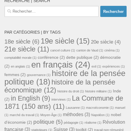
RECHERCHE | SEARCH
Rechercher :
PAR CATÉGORIES | BY TAGS
19e siècle
(15)
18e siècle
(6)
20e siècle
(4)
21e siècle
(11)
cancel culture
(1)
canton de Vaud
(1)
cinéma
(1)
conférence
(2)
dette publique
(2)
démocratie
comptabilité morale
(1)
en français
(24)
(2)
en anglais
(1)
exil
(1)
expériences
(1)
histoire de la pensée
femmes
(2)
gouvernance
(1)
politique
(18)
histoire de la pensée
économique
(12)
Inde
histoire du droit
(1)
histoire militaire
(1)
La Commune de
in English
(9)
(2)
interviews
(1)
1871 (150 ans)
(11)
Lausanne
(1)
macroéconomie
(1)
manuel
méthodes
(3)
nobel
(1)
marché du travail
(1)
Moyen-Âge
(1)
Napoléon
(1)
politique
(5)
Révolution
d'économie
(2)
pédagogie
(1)
réalisme
(1)
française
(3)
Suisse
(3)
toolkit
(2)
statistiques
(1)
travail non-rémunéré