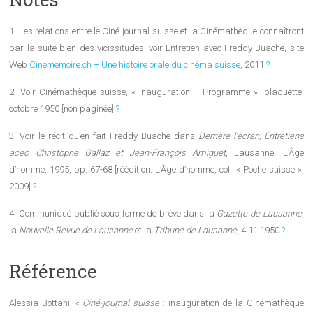
1. Les relations entre le Ciné-journal suisse et la Cinémathèque connaîtront
par la suite bien des vicissitudes, voir Entretien avec Freddy Buache, site
Web
Cinémémoire.ch – Une histoire orale du cinéma suisse
, 2011.
?
2. Voir Cinémathèque suisse, « Inauguration – Programme », plaquette,
octobre 1950 [non paginée].
?
3. Voir le récit qu’en fait Freddy Buache dans
Derrière l’écran, Entretiens
acec Christophe Gallaz et Jean-François Amiguet
, Lausanne, L’Âge
d’homme, 1995, pp. 67-68 [réédition: L’Âge d’homme, coll. « Poche suisse »,
2009].
?
4. Communiqué publié sous forme de brève dans la
Gazette de Lausanne
,
la
Nouvelle Revue de Lausanne
et la
Tribune de Lausanne
, 4.11.1950.
?
Référence
Alessia Bottani, «
Ciné-journal suisse
: inauguration de la Cinémathèque