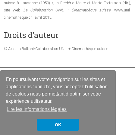
suisse à Lausanne (1950) », in Frédéric Maire et Maria Tortajada (dir.),
site Web
La Collaboration UNIL + Cinémathèque suisse
, www.unil-
cinematheque.ch, avril 2015.
Droits d’auteur
© Alessia Bottani/Collaboration UNIL + Cinémathèque suisse.
En poursuivant votre navigation sur les sites et
Copyright © 2026
La Collaboration UNIL + Cinémathèque suisse
applications "unil.ch", vous acceptez l'utilisation
de cookies nous permettant d’optimiser votre
ACCUEIL
LIENS
CONTACT
expérience utilisateur.
Lire les informations légales
OK