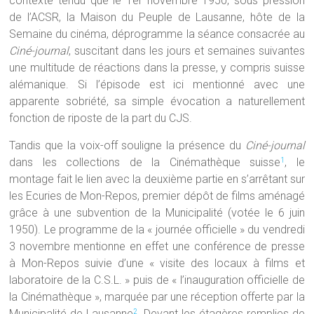
contexte tendu que le 1er novembre 1950, sous pression
de l’ACSR, la Maison du Peuple de Lausanne, hôte de la
Semaine du cinéma, déprogramme la séance consacrée au
Ciné-journal
, suscitant dans les jours et semaines suivantes
une multitude de réactions dans la presse, y compris suisse
alémanique. Si l’épisode est ici mentionné avec une
apparente sobriété, sa simple évocation a naturellement
fonction de riposte de la part du CJS.
Tandis que la voix-off souligne la présence du
Ciné-journal
dans les collections de la Cinémathèque suisse
, le
1
montage fait le lien avec la deuxième partie en s’arrêtant sur
les Ecuries de Mon-Repos, premier dépôt de films aménagé
grâce à une subvention de la Municipalité (votée le 6 juin
1950). Le programme de la « journée officielle » du vendredi
3 novembre mentionne en effet une conférence de presse
à Mon-Repos suivie d’une « visite des locaux à films et
laboratoire de la C.S.L. » puis de « l’inauguration officielle de
la Cinémathèque », marquée par une réception offerte par la
Municipalité de Lausanne
. Devant les étagères remplies de
2