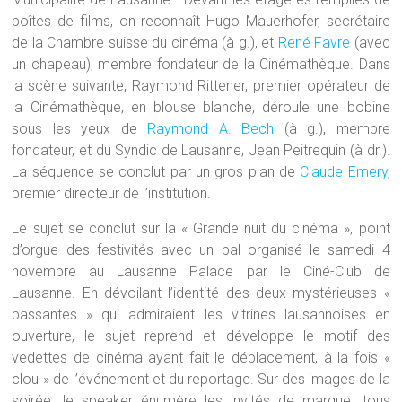
boîtes de films, on reconnaît Hugo Mauerhofer, secrétaire
de la Chambre suisse du cinéma (à g.), et
René Favre
(avec
un chapeau), membre fondateur de la Cinémathèque. Dans
la scène suivante, Raymond Rittener, premier opérateur de
la Cinémathèque, en blouse blanche, déroule une bobine
sous les yeux de
Raymond A. Bech
(à g.), membre
fondateur, et du Syndic de Lausanne, Jean Peitrequin (à dr.).
La séquence se conclut par un gros plan de
Claude Emery
,
premier directeur de l’institution.
Le sujet se conclut sur la « Grande nuit du cinéma », point
d’orgue des festivités avec un bal organisé le samedi 4
novembre au Lausanne Palace par le Ciné-Club de
Lausanne. En dévoilant l’identité des deux mystérieuses «
passantes » qui admiraient les vitrines lausannoises en
ouverture, le sujet reprend et développe le motif des
vedettes de cinéma ayant fait le déplacement, à la fois «
clou » de l’événement et du reportage. Sur des images de la
soirée, le speaker énumère les invités de marque, tous