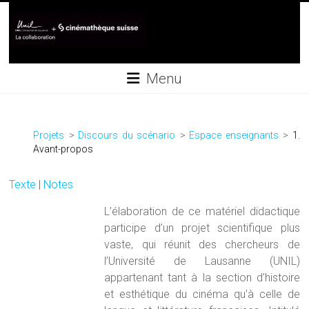
Skip
to
content
Collaboration
Menu
UNIL+Cinémathèque
suisse
Projets
Discours du scénario
Espace enseignants
1.
Avant-propos
Texte
|
Notes
L’élaboration de ce matériel didactique
participe d’un projet scientifique plus
vaste, qui réunit des chercheurs de
l’Université de Lausanne (UNIL)
appartenant tant à la section d’histoire
et esthétique du cinéma qu’à celle de