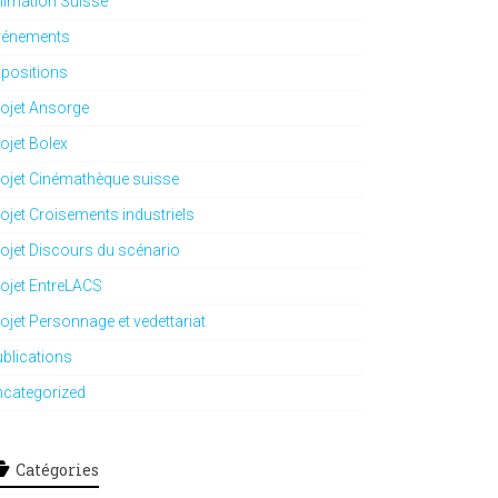
imation Suisse
vénements
positions
ojet Ansorge
ojet Bolex
ojet Cinémathèque suisse
ojet Croisements industriels
ojet Discours du scénario
ojet EntreLACS
ojet Personnage et vedettariat
blications
ncategorized
Catégories