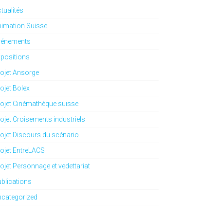
tualités
imation Suisse
vénements
positions
ojet Ansorge
ojet Bolex
ojet Cinémathèque suisse
ojet Croisements industriels
ojet Discours du scénario
ojet EntreLACS
ojet Personnage et vedettariat
blications
ncategorized