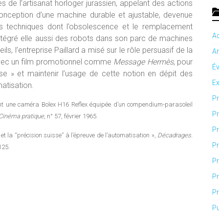
es de l’artisanat horloger jurassien, appelant des actions
 conception d’une machine durable et ajustable, devenue
s techniques dont l’obsolescence et le remplacement
Ac
 intégré elle aussi des robots dans son parc de machines
, l’entreprise Paillard a misé sur le rôle persuasif de la
An
 avec un film promotionnel comme
Message Hermès
, pour
É
sse » et maintenir l’usage de cette notion en dépit des
Ex
atisation.
Pr
ant une caméra Bolex H16 Reflex équipée d’un compendium-parasoleil
Pr
Cinéma pratique
, n° 57, février 1965.
Pr
et la “précision suisse” à l’épreuve de l’automatisation »,
Décadrages.
Pr
125.
Pr
Pr
Pr
Pu