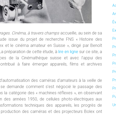
Ac
An
É
Ex
ages. Cinéma, à travers champs
accueille, au sein de sa
Pr
tude issue du projet de recherche FNS « Histoire des
ex et le cinéma amateur en Suisse », dirigé par Benoît
Pr
 La préparation de cette étude, à
lire en ligne
sur ce site, a
Pr
pes de la Cinémathèque suisse et avec l’appui des
Pr
ntribué à faire émerger appareils, films et archives
Pr
’automatisation des caméras d’amateurs à la veille de
Pr
de se demande comment s’est négocié le passage des
Pr
s la catégorie des « machines réflexes », en observant
Pu
 fin des années 1950, de cellules photo-électriques aux
nsformations techniques des appareils, les progrès de
U
de production des caméras et des projecteurs Bolex ont