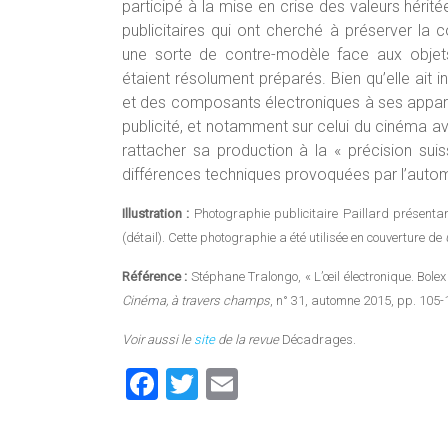
participé à la mise en crise des valeurs hérité
publicitaires qui ont cherché à préserver la
une sorte de contre-modèle face aux objet
étaient résolument préparés. Bien qu’elle ait
et des composants électroniques à ses appareils
publicité, et notamment sur celui du cinéma
rattacher sa production à la « précision sui
différences techniques provoquées par l’autom
Illustration :
Photographie publicitaire Paillard présent
(détail). Cette photographie a été utilisée en couverture de
Référence :
Stéphane Tralongo, « L’œil électronique. Bolex 
Cinéma, à travers champs
, n° 31, automne 2015, pp. 105-
Voir aussi le
site
de la revue
Décadrages.
F
T
E
a
wi
m