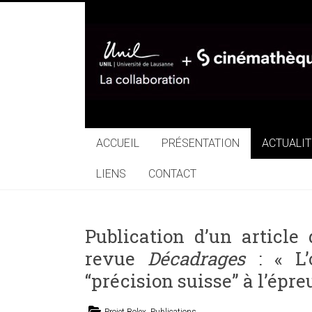
Skip
to
content
Collaboration
UNIL+Cinémathèq
suisse
ACCUEIL
PRÉSENTATION
ACTUALIT
LIENS
CONTACT
Publication d’un articl
revue
Décadrages
: « L’
“précision suisse” à l’épr