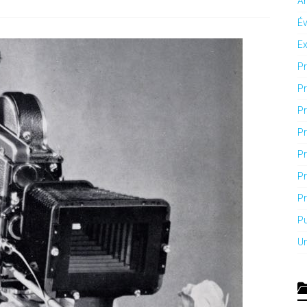
An
É
Ex
Pr
Pr
Pr
Pr
Pr
Pr
Pr
Pu
U