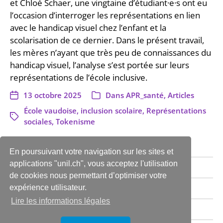
et Chloé Schaer, une vingtaine d’étudiant·e·s ont eu
l’occasion d’interroger les représentations en lien
avec le handicap visuel chez l’enfant et la
scolarisation de ce dernier. Dans le présent travail,
les mères n’ayant que très peu de connaissances du
handicap visuel, l’analyse s’est portée sur leurs
représentations de l’école inclusive.
13 octobre 2025
Dans
APR_santé
,
Articles
École vaudoise
,
inclusion scolaire
,
Représentations
sociales
,
Tokenisme
En poursuivant votre navigation sur les sites et
applications "unil.ch", vous acceptez l'utilisation
Infos & Contact
de cookies nous permettant d’optimiser votre
expérience utilisateur.
News de l’ISS
Lire les informations légales
Archives