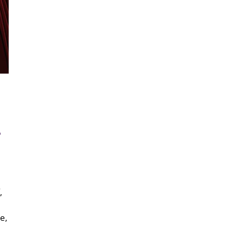
s
,
e,