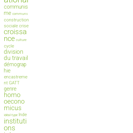
communis
me
communs
construction
sociale
crise
croissa
nce
culture
cycle
division
du travail
démograp
hie
encastreme
nt
GATT
genre
homo
oecono
micus
Inde
idéal-type
instituti
ons