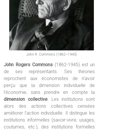
John R. Commons (1862–1945)
John Rogers Commons
(1862-1945) est un
de ses représentants. Ses théories
reprochent aux économistes de n’avoir
perçu que la dimension individuelle de
l’économie, sans prendre en compte la
dimension collective
. Les institutions sont
alors des actions collectives censées
améliorer l’action individuelle. Il distingue les
institutions informelles (savoir-vivre, usages,
coutumes, etc.), des institutions formelles