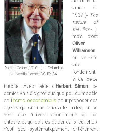
se dans un
article en
1937 («
The
nature of
the firm
« ),
mais c’est
Oliver
Williamson
qui va être
aux
Ronald Coase (1910 – ) – Columbia
fondement
University, licence CC-BY-SA
s de cette
théorie. Avec l’aide d’
Herbert Simon
, ce
dernier va s’éloigner quelque peu du modèle
de l’
homo oeconomicus
pour proposer des
agents qui ont une rationalité limitée, en ce
sens que l’univers économique qui les
entoure et qui doit les guider dans leur choix
n’est pas systématiquement entièrement