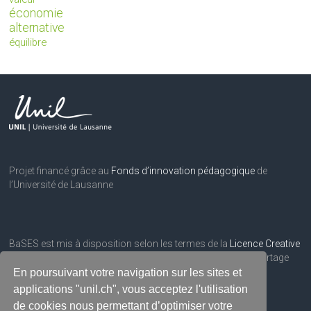
économie
alternative
équilibre
Projet financé grâce au
Fonds d’innovation pédagogique
de
l’Université de Lausanne
BaSES est mis à disposition selon les termes de la
Licence Creative
Commons Attribution
– Pas d’utilisation commerciale – Partage
dans les mêmes conditions 3.0 Suisse.
En poursuivant votre navigation sur les sites et
applications "unil.ch", vous acceptez l'utilisation
de cookies nous permettant d’optimiser votre