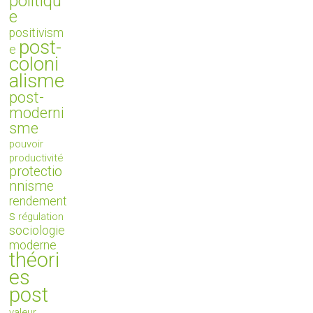
politiqu
e
positivism
post-
e
coloni
alisme
post-
moderni
sme
pouvoir
productivité
protectio
nnisme
rendement
s
régulation
sociologie
moderne
théori
es
post
valeur