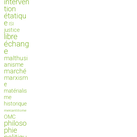
interven
tion
étatiqu
e
ISI
justice
libre
échang
e
malthusi
anisme
marché
marxism
e
matérialis
me
historique
mercantilisme
OMC
philoso
phie