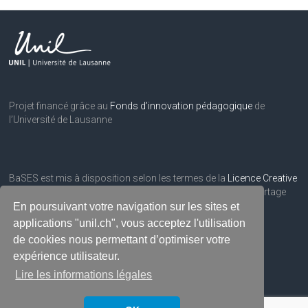
Projet financé grâce au
Fonds d’innovation pédagogique
de
l’Université de Lausanne
BaSES est mis à disposition selon les termes de la
Licence Creative
Commons Attribution
– Pas d’utilisation commerciale – Partage
dans les mêmes conditions 3.0 Suisse.
En poursuivant votre navigation sur les sites et
applications "unil.ch", vous acceptez l'utilisation
de cookies nous permettant d’optimiser votre
expérience utilisateur.
Lire les informations légales