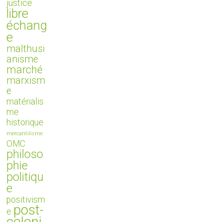
justice
libre
échang
e
malthusi
anisme
marché
marxism
e
matérialis
me
historique
mercantilisme
OMC
philoso
phie
politiqu
e
positivism
post-
e
coloni