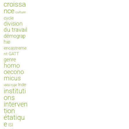
croissa
nce
culture
cycle
division
du travail
démograp
hie
encastreme
nt
GATT
genre
homo
oecono
micus
Inde
idéal-type
instituti
ons
interven
tion
étatiqu
e
ISI