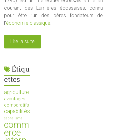
1790) est un intellectuel écossais affilié au
courant des Lumières écossaises, connu
pour être l’un des pères fondateurs de
l’
économie classique
.
Lire la suite
Étiqu
ettes
agriculture
avantages
comparatifs
capabilités
capitalisme
comm
erce