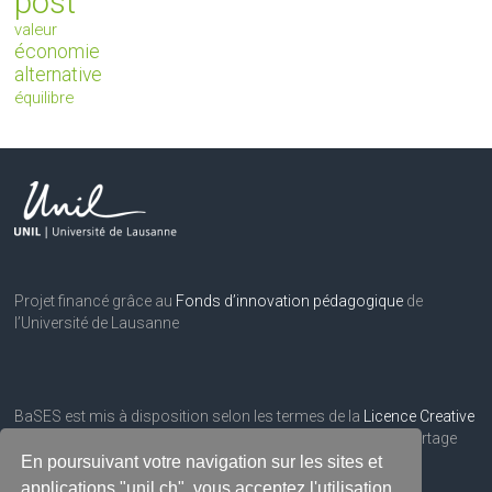
post
valeur
économie
alternative
équilibre
Projet financé grâce au
Fonds d’innovation pédagogique
de
l’Université de Lausanne
BaSES est mis à disposition selon les termes de la
Licence Creative
Commons Attribution
– Pas d’utilisation commerciale – Partage
dans les mêmes conditions 3.0 Suisse.
En poursuivant votre navigation sur les sites et
applications "unil.ch", vous acceptez l'utilisation