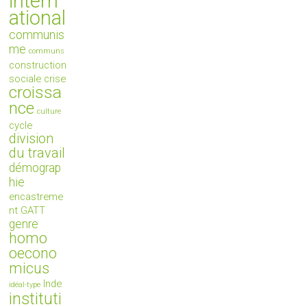
intern
ational
communis
me
communs
construction
sociale
crise
croissa
nce
culture
cycle
division
du travail
démograp
hie
encastreme
nt
GATT
genre
homo
oecono
micus
Inde
idéal-type
instituti