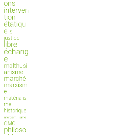
ons
interven
tion
étatiqu
e
ISI
justice
libre
échang
e
malthusi
anisme
marché
marxism
e
matérialis
me
historique
mercantilisme
OMC
philoso