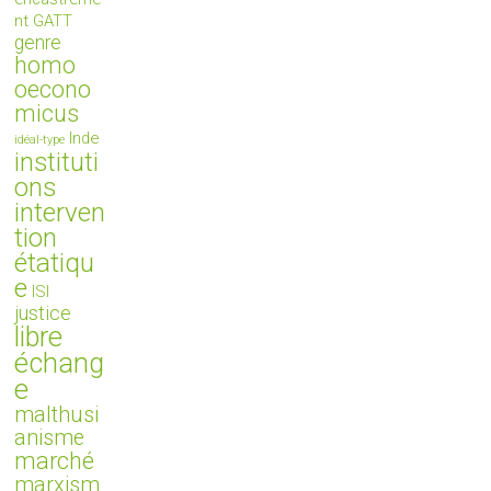
nt
GATT
genre
homo
oecono
micus
Inde
idéal-type
instituti
ons
interven
tion
étatiqu
e
ISI
justice
libre
échang
e
malthusi
anisme
marché
marxism