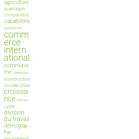
agriculture
avantages
comparatifs
capabilités
capitalisme
comm
erce
intern
ational
communis
me
communs
construction
sociale
crise
croissa
nce
culture
cycle
division
du travail
démograp
hie
encastreme