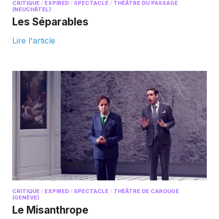
CRITIQUE
/
EXPIRED
/
SPECTACLE
/
THÉÂTRE DU PASSAGE
(NEUCHÂTEL)
Les Séparables
Lire l'article
CRITIQUE
/
EXPIRED
/
SPECTACLE
/
THÉÂTRE DE CAROUGE
(GENÈVE)
Le Misanthrope