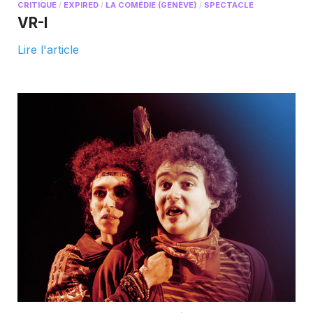
CRITIQUE
/
EXPIRED
/
LA COMÉDIE (GENÈVE)
/
SPECTACLE
VR-I
Lire l'article