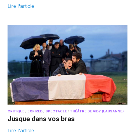
Lire l'article
CRITIQUE
/
EXPIRED
/
SPECTACLE
/
THÉÂTRE DE VIDY (LAUSANNE)
Jusque dans vos bras
Lire l'article