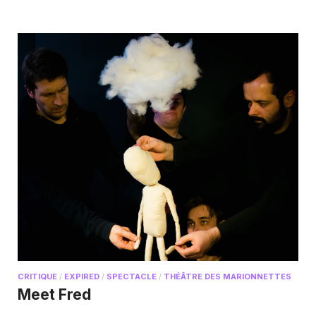
CRITIQUE
/
EXPIRED
/
SPECTACLE
/
THÉÂTRE DES MARIONNETTES
Meet Fred