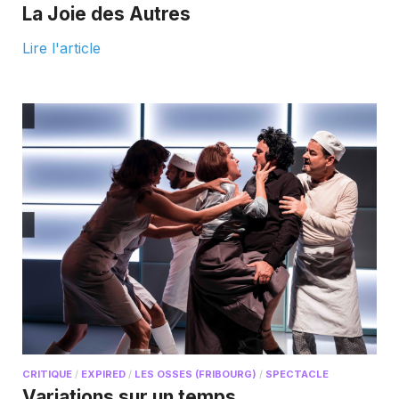
La Joie des Autres
Lire l'article
CRITIQUE
/
EXPIRED
/
LES OSSES (FRIBOURG)
/
SPECTACLE
Variations sur un temps