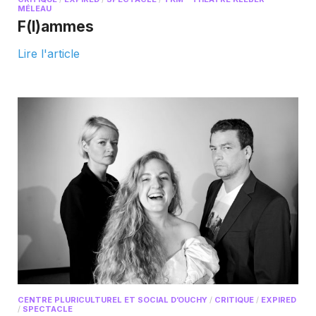
MÉLEAU
F(l)ammes
Lire l'article
CENTRE PLURICULTUREL ET SOCIAL D’OUCHY
/
CRITIQUE
/
EXPIRED
/
SPECTACLE