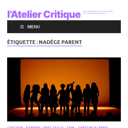
MENU
ÉTIQUETTE :
NADÈGE PARENT
CRITIQUE
/
EXPIRED
/
SPECTACLE
/
TKM - THÉÂTRE KLÉBER-