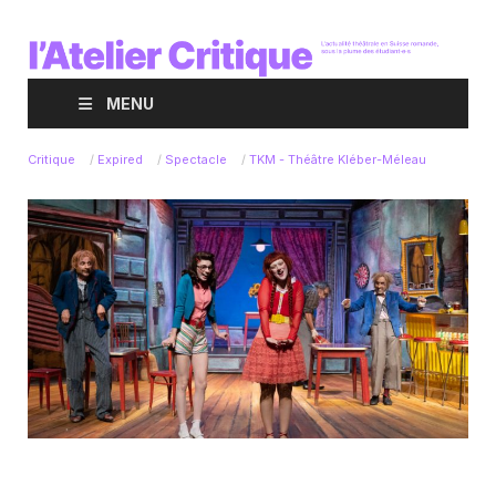
MENU
Critique
/
Expired
/
Spectacle
/
TKM - Théâtre Kléber-Méleau