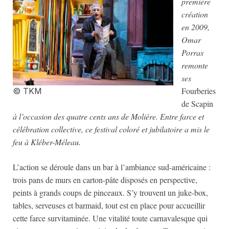
première
création
en 2009,
Omar
Porras
remonte
ses
Fourberies
© TKM
de Scapin
à l’occasion des quatre cents ans de Molière. Entre farce et
célébration collective, ce festival coloré et jubilatoire a mis le
feu à Kléber-Méleau.
L’action se déroule dans un bar à l’ambiance sud-américaine :
trois pans de murs en carton-pâte disposés en perspective,
peints à grands coups de pinceaux. S’y trouvent un juke-box,
tables, serveuses et barmaid, tout est en place pour accueillir
cette farce survitaminée. Une vitalité toute carnavalesque qui