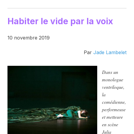
Habiter le vide par la voix
10 novembre 2019
Par
Jade Lambelet
Dans un
monologue
ventriloque,
la
comédienne,
performeuse
et metteure
en scène
Julia