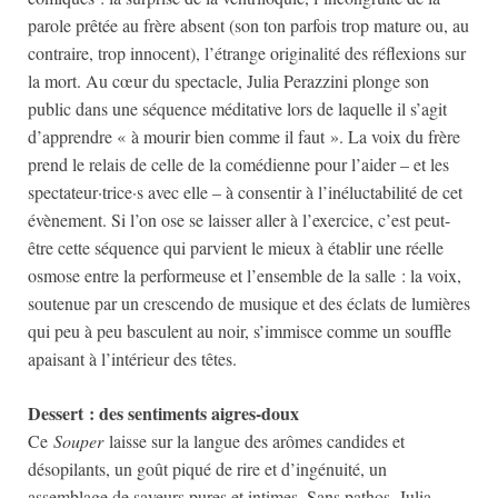
parole prêtée au frère absent (son ton parfois trop mature ou, au
contraire, trop innocent), l’étrange originalité des réflexions sur
la mort. Au cœur du spectacle, Julia Perazzini plonge son
public dans une séquence méditative lors de laquelle il s’agit
d’apprendre « à mourir bien comme il faut ». La voix du frère
prend le relais de celle de la comédienne pour l’aider – et les
spectateur·trice·s avec elle – à consentir à l’inéluctabilité de cet
évènement. Si l’on ose se laisser aller à l’exercice, c’est peut-
être cette séquence qui parvient le mieux à établir une réelle
osmose entre la performeuse et l’ensemble de la salle : la voix,
soutenue par un crescendo de musique et des éclats de lumières
qui peu à peu basculent au noir, s’immisce comme un souffle
apaisant à l’intérieur des têtes.
Dessert : des sentiments aigres-doux
Ce
Souper
laisse sur la langue des arômes candides et
désopilants, un goût piqué de rire et d’ingénuité, un
assemblage de saveurs pures et intimes. Sans pathos, Julia