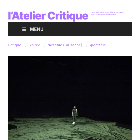
MENU
Critique
/
Expired
/
L'Arsenic (Lausanne)
/
Spectacle