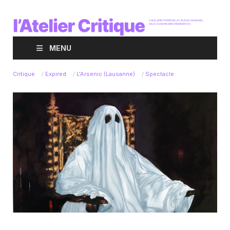
MENU
Critique
/
Expired
/
L'Arsenic (Lausanne)
/
Spectacle