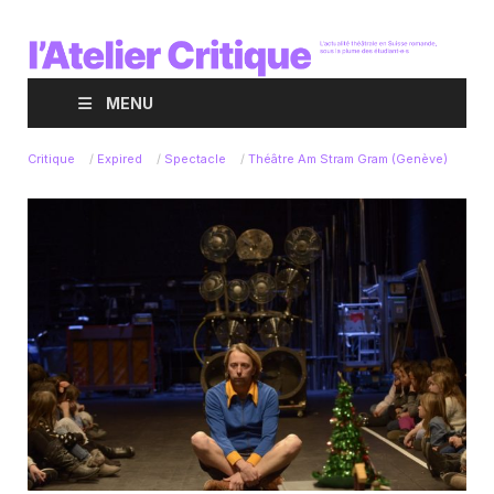
MENU
Critique
/
Expired
/
Spectacle
/
Théâtre Am Stram Gram (Genève)