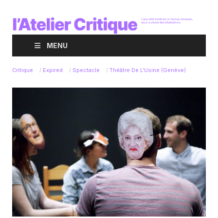
MENU
Critique
/
Expired
/
Spectacle
/
Théâtre De L'Usine (Genève)