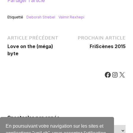
Partager l'article
Etiquetté
Deborah Strebel
Valmir Rexhepi
ARTICLE PRÉCÉDENT
PROCHAIN ARTICLE
Love on the (méga)
FriScènes 2015
byte
Spectacles par année
En poursuivant votre navigation sur les sites et