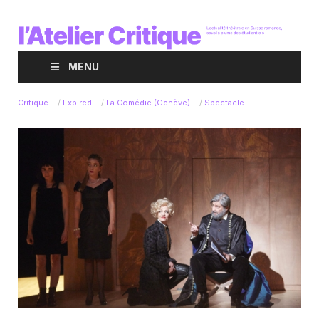
MENU
Critique
/
Expired
/
La Comédie (Genève)
/
Spectacle