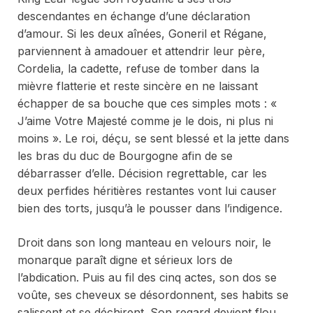
descendantes en échange d’une déclaration
d’amour. Si les deux aînées, Goneril et Régane,
parviennent à amadouer et attendrir leur père,
Cordelia, la cadette, refuse de tomber dans la
mièvre flatterie et reste sincère en ne laissant
échapper de sa bouche que ces simples mots : «
J’aime Votre Majesté comme je le dois, ni plus ni
moins ». Le roi, déçu, se sent blessé et la jette dans
les bras du duc de Bourgogne afin de se
débarrasser d’elle. Décision regrettable, car les
deux perfides héritières restantes vont lui causer
bien des torts, jusqu’à le pousser dans l’indigence.
Droit dans son long manteau en velours noir, le
monarque paraît digne et sérieux lors de
l’abdication. Puis au fil des cinq actes, son dos se
voûte, ses cheveux se désordonnent, ses habits se
salissent et se déchirent. Son regard devient flou