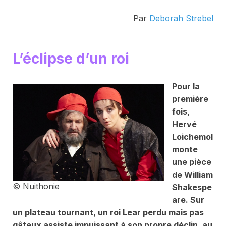
Par
Deborah Strebel
L’éclipse d’un roi
Pour la
première
fois,
Hervé
Loichemol
monte
une pièce
de William
© Nuithonie
Shakespe
are. Sur
un plateau tournant, un roi Lear perdu mais pas
gâteux assiste impuissant à son propre déclin, au