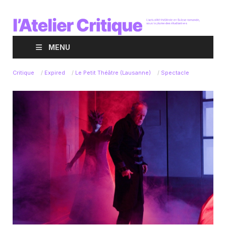
MENU
Critique
/
Expired
/
Le Petit Théâtre (Lausanne)
/
Spectacle