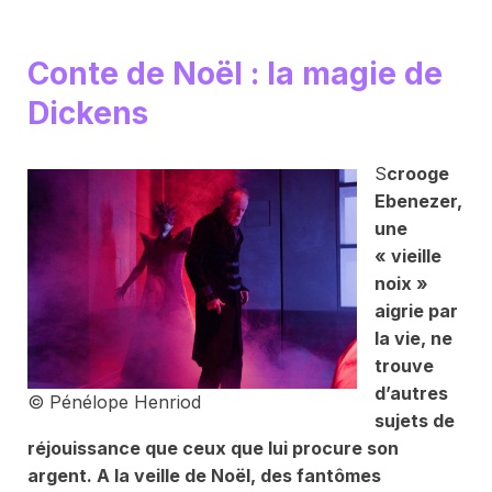
Conte de Noël : la magie de
Dickens
S
crooge
Ebenezer,
une
« vieille
noix »
aigrie par
la vie, ne
trouve
d’autres
© Pénélope Henriod
sujets de
réjouissance que ceux que lui procure son
argent. A la veille de Noël, des fantômes