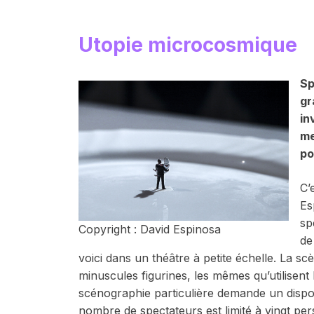
Utopie microcosmique
Sp
gr
in
me
po
C’
Es
sp
Copyright : David Espinosa
de
voici dans un théâtre à petite échelle. La sc
minuscules figurines, les mêmes qu’utilisent
scénographie particulière demande un disposit
nombre de spectateurs est limité à vingt per