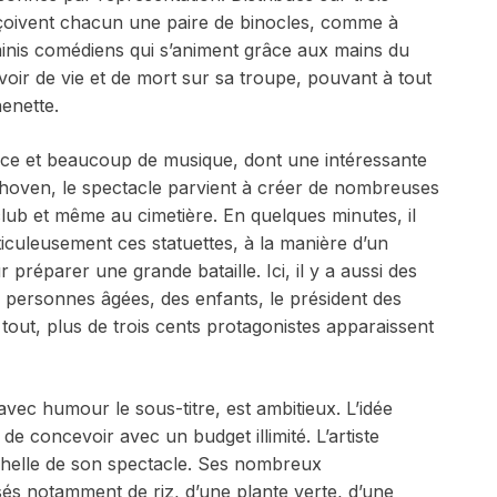
reçoivent chacun une paire de binocles, comme à
minis comédiens qui s’animent grâce aux mains du
voir de vie et de mort sur sa troupe, pouvant à tout
enette.
nce et beaucoup de musique, dont une intéressante
ethoven, le spectacle parvient à créer de nombreuses
club
et même au cimetière. En quelques minutes, il
ticuleusement ces statuettes, à la manière d’un
préparer une grande bataille. Ici, il y a aussi des
s personnes âgées, des enfants, le président des
tout, plus de trois cents protagonistes apparaissent
avec humour le sous-titre, est ambitieux. L’idée
le de concevoir avec un budget illimité. L’artiste
échelle de son spectacle. Ses nombreux
és notamment de riz, d’une plante verte, d’une