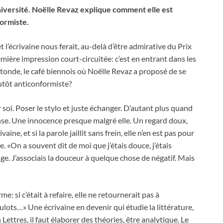
l’université. Noëlle Revaz explique comment elle est
ormiste.
 l’écrivaine nous ferait, au-delà d’être admirative du Prix
remière impression court-circuitée: c’est en entrant dans les
otonde, le café biennois où Noëlle Revaz a proposé de se
lutôt anticonformiste?
 soi. Poser le stylo et juste échanger. D’autant plus quand
nse. Une innocence presque malgré elle. Un regard doux,
ine, et si la parole jaillit sans frein, elle n’en est pas pour
 «On a souvent dit de moi que j’étais douce, j’étais
ge. J’associais la douceur à quelque chose de négatif. Mais
e: si c’était à refaire, elle ne retournerait pas à
oulots…» Une écrivaine en devenir qui étudie la littérature,
n Lettres, il faut élaborer des théories, être analytique. Le