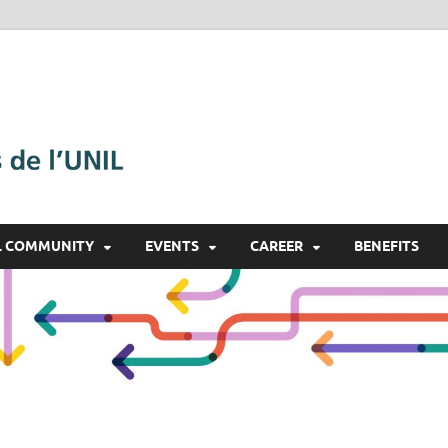
Alumnil
Le réseau des diplômé·e·s
L COMMUNITY
EVENTS
CAREER
BENEFITS