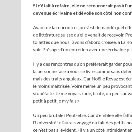
Si c’était à refaire, elle ne retournerait pas à 
devenue écrivaine et dévoile son côté non conf
Avant de la rencontrer, on s’est demandé quel effet
de littérature suisse qu’elle venait de recevoir. P
toilettes que nous l’avons d’abord croisée, à La R
voir. Présage d’un entretien avec une écrivaine p
Il y a des rencontres qu’on préférerait garder pour
la personne face à vous se livre comme sans défe
mais des traits anguleux. Car Noëlle Revaz est écriva
le moins maitrisée. Voire même un peu provocante.
stupéfaite. Je me voyais rude, brute, un peu sauva
petit à petit je m’y fais.»
Un peu brutale? Peut-être. Car d’emblée elle l’affirm
l’Université! «J’aurais voyagé ou fait des petits b
ce n’est pas si évident. «Il y a un côté intimidant e