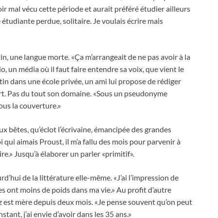
ir mal vécu cette période et aurait préféré étudier ailleurs
étudiante perdue, solitaire. Je voulais écrire mais
tin, une langue morte. «Ça m’arrangeait de ne pas avoir à la
o, un média où il faut faire entendre sa voix, que vient le
latin dans une école privée, un ami lui propose de rédiger
ort. Pas du tout son domaine. «Sous un pseudonyme
sous la couverture.»
x bêtes, qu’éclot l’écrivaine, émancipée des grandes
 qui aimais Proust, il m’a fallu des mois pour parvenir à
e.» Jusqu’à élaborer un parler «primitif».
d’hui de la littérature elle-même. «J’ai l’impression de
res ont moins de poids dans ma vie.» Au profit d’autre
z est mère depuis deux mois. «Je pense souvent qu’on peut
nstant, j’ai envie d’avoir dans les 35 ans.»