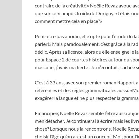
contraire de la créativité.» Noëlle Revaz avoue avo
que sur ce «campus froid» de Dorigny. «J’étais une 
comment mettre cela en place?»
Peut-être pas anodin, elle opte pour l’étude du la
parler!» Mais paradoxalement, c’est grâce à la radi
déclic. Après sa licence, alors qu’elle enseigne le 
pour Espace 2 de courtes histoires autour du sp
masculin, j’avais ma fierté! Je m’écoutais, cachée 
C’est à 33 ans, avec son premier roman Rapport au
références et des règles grammaticales aussi. «Moi
exagérer la langue et ne plus respecter la grammair
Emancipée, Noëlle Revaz semble l’être aussi aujour
m’en détacher. Je continuerai à écrire mais les liv
chose? Lorsque nous la rencontrons, Noëlle Reva
choisir l’âge qu’on a, c’est un concept. Moi, pour l’i