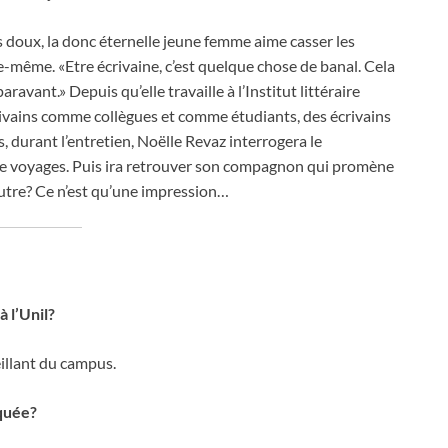
ts doux, la donc éternelle jeune femme aime casser les
lle-même. «Etre écrivaine, c’est quelque chose de banal. Cela
ant.» Depuis qu’elle travaille à l’Institut littéraire
crivains comme collègues et comme étudiants, des écrivains
durant l’entretien, Noëlle Revaz interrogera le
 de voyages. Puis ira retrouver son compagnon qui promène
autre? Ce n’est qu’une impression…
à l’Unil?
eillant du campus.
quée?