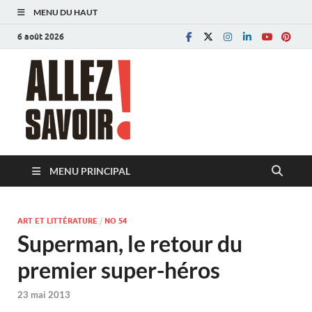
MENU DU HAUT
6 août 2026
Allez savoir!
Magazine de l'Université de Lausanne
MENU PRINCIPAL
ART ET LITTÉRATURE
/
NO 54
Superman, le retour du
premier super-héros
23 mai 2013