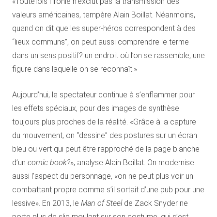
«Toutefois l’ironie n’exclut pas la transmission des
valeurs américaines, tempère Alain Boillat. Néanmoins,
quand on dit que les super-héros correspondent à des
“lieux communs”, on peut aussi comprendre le terme
dans un sens positif? un endroit où l’on se rassemble, une
figure dans laquelle on se reconnaît.»
Aujourd’hui, le spectateur continue à s’enflammer pour
les effets spéciaux, pour des images de synthèse
toujours plus proches de la réalité. «Grâce à la capture
du mouvement, on “dessine” des postures sur un écran
bleu ou vert qui peut être rapproché de la page blanche
d’un
comic book?
», analyse Alain Boillat. On modernise
aussi l’aspect du personnage, «on ne peut plus voir un
combattant propre comme s’il sortait d’une pub pour une
lessive». En 2013, le
Man of Steel
de Zack Snyder ne
porte plus de slip moulant sur son costume, qui s’est