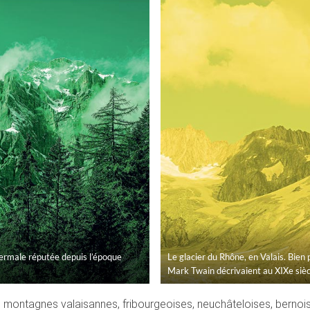
hermale réputée depuis l’époque
Le glacier du Rhône, en Valais. Bien 
Mark Twain décrivaient au XIXe sièc
 montagnes valaisannes, fribourgeoises, neuchâteloises, bernoise