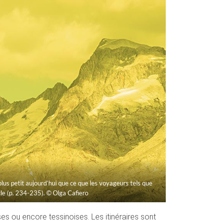
plus petit aujourd’hui que ce que les voyageurs tels que
le (p. 234-235). © Olga Cafiero
s ou encore tessinoises. Les itinéraires sont