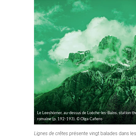
Le Leeshörner, au-dessus de Loèche-les-Bains, station t
romaine (p. 192-193). © Olga Cafiero
Lignes de crêtes
présente vingt balades dans les