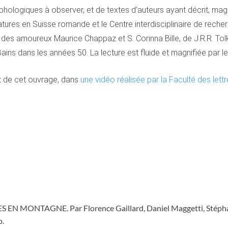
rphologiques à observer, et de textes d’auteurs ayant décrit, mag
ératures en Suisse romande et le Centre interdisciplinaire de rech
des amoureux Maurice Chappaz et S. Corinna Bille, de J.R.R. To
ains dans les années 50. La lecture est fluide et magnifiée par l
t de cet ouvrage, dans
une vidéo
réalisée
par la Faculté des
lett
 MONTAGNE. Par Florence Gaillard, Daniel Maggetti, Stépha
p.