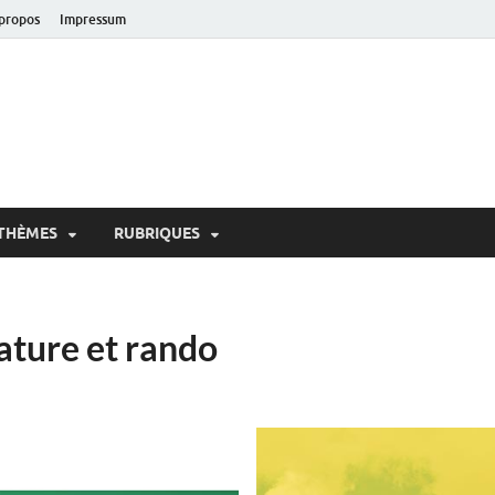
propos
Impressum
oir!
 de Lausanne
THÈMES
RUBRIQUES
ature et rando