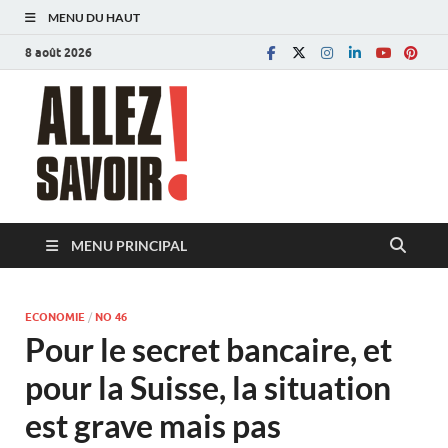
MENU DU HAUT
8 août 2026
Allez savoir!
Magazine de l'Université de Lausanne
MENU PRINCIPAL
ECONOMIE
/
NO 46
Pour le secret bancaire, et
pour la Suisse, la situation
est grave mais pas