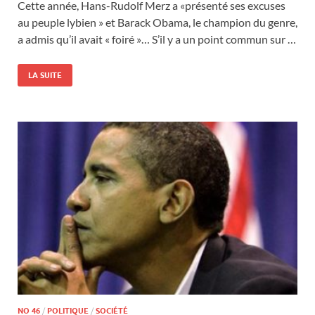
Cette année, Hans-Rudolf Merz a «présenté ses excuses
au peuple lybien » et Barack Obama, le champion du genre,
a admis qu’il avait « foiré »… S’il y a un point commun sur …
LA SUITE
NO 46
/
POLITIQUE
/
SOCIÉTÉ