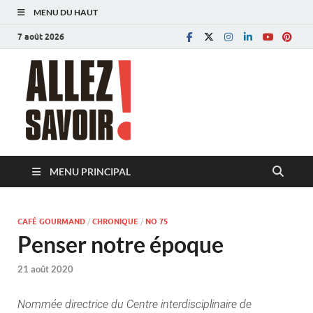
MENU DU HAUT
7 août 2026
Allez savoir!
Magazine de l'Université de Lausanne
MENU PRINCIPAL
CAFÉ GOURMAND
/
CHRONIQUE
/
NO 75
Penser notre époque
21 août 2020
Nommée directrice du Centre interdisciplinaire de