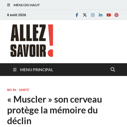
MENU DU HAUT
8 août 2026
Allez savoir!
Magazine de l'Université de Lausanne
MENU PRINCIPAL
NO 89
/
SANTÉ
« Muscler » son cerveau
protège la mémoire du
déclin