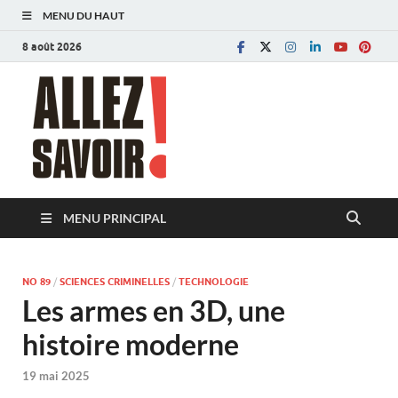
MENU DU HAUT
8 août 2026
Allez savoir!
Magazine de l'Université de Lausanne
MENU PRINCIPAL
NO 89
/
SCIENCES CRIMINELLES
/
TECHNOLOGIE
Les armes en 3D, une
histoire moderne
19 mai 2025