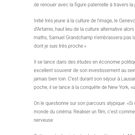
de renouer avec la figure paternelle à travers l
Initié très jeune à la culture de l’image, le Gen
d’Artamis, haut lieu de la culture alternative al
maths, Samuel Grandchamp n’embrassera pas la ca
dont je suis très proche.»
Il se lance dans des études en économie politique 
excellent souvenir de son investissement au sein
jamais bien loin. C’est durant son séjour à Lau
poche, il se lance à la conquête de New York, «u
On le questionne sur son parcours atypique. «Si c
monde du cinéma. Réaliser un film, c’est comme c
nerveuse.