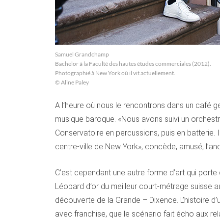
Samuel Grandchamp
Bachelor à la Faculté des hautes études commerciales (2012).
Photographié à New York où il vit actuellement.
© Aline Paley
A l’heure où nous le rencontrons dans un café g
musique baroque. «Nous avons suivi un orchestr
Conservatoire en percussions, puis en batterie. Il 
centre-ville de New York», concède, amusé, l’anc
C’est cependant une autre forme d’art qui porte
Léopard d’or du meilleur court-métrage suisse au 
découverte de la Grande – Dixence. L’histoire d’
avec franchise, que le scénario fait écho aux r