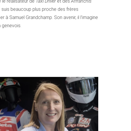
le réalisateur de
Taxi Driver
et des
Affranchis
je suis beaucoup plus proche des frères
her à Samuel Grandchamp. Son avenir, il l’imagine
n genevois.