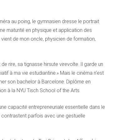
améra au poing, le gymnasien dresse le portrait
 une maturité en physique et application des
 vient de mon oncle, physicien de formation,
e rire, sa tignasse hirsute virevolte. Il garde un
tif à ma vie estudiantine.» Mais le cinéma n’est
miner son bachelor à Barcelone. Diplôme en
ion à la NYU Tisch School of the Arts.
 une capacité entrepreneuriale essentielle dans le
s contrastent parfois avec une gestuelle