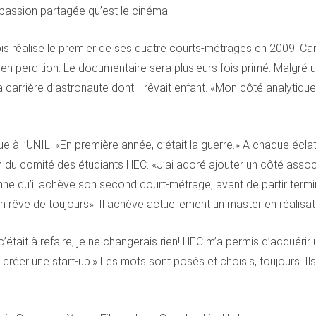
a passion partagée qu’est le cinéma.
evois réalise le premier de ses quatre courts-métrages en 2009. C
ors en perdition. Le documentaire sera plusieurs fois primé. Malgré
rrière d’astronaute dont il rêvait enfant. «Mon côté analytique
à l’UNIL. «En première année, c’était la guerre.» A chaque éclat d
 du comité des étudiants HEC. «J’ai adoré ajouter un côté associa
sanne qu’il achève son second court-métrage, avant de partir ter
n rêve de toujours». Il achève actuellement un master en réalisat
’était à refaire, je ne changerais rien! HEC m’a permis d’acquérir
réer une start-up.» Les mots sont posés et choisis, toujours. Il