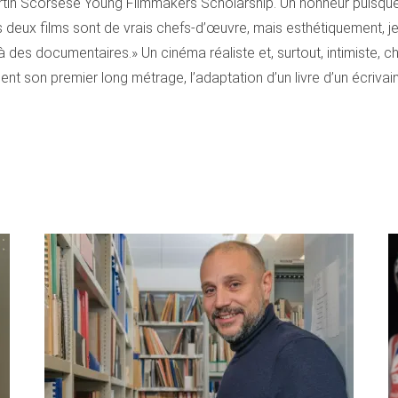
artin Scorsese Young Filmmakers Scholarship. Un honneur puisque 
«Ces deux films sont de vrais chefs-d’œuvre, mais esthétiquement, 
 des documentaires.» Un cinéma réaliste et, surtout, intimiste, c
ent son premier long métrage, l’adaptation d’un livre d’un écrivai