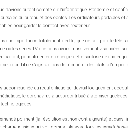
ous n’avions autant compté sur l’informatique. Pandémie et conf
ursales du bureau et des écoles. Les ordinateurs portables et 
sables pour garder le contact avec l’extérieur.
ris une importance totalement inédite, que ce soit pour le télétr
ne ou les séries TV que nous avons massivement visionnées sur N
peu partout, pour alimenter en énergie cette surdose de numériqu
 quand il ne s’agissait pas de récupérer des plats à l’emporte
pas accompagnée du recul critique qui devrait logiquement décou
édiatique, le coronavirus a aussi contribué à atomiser quelques n
s technologiques.
demandé poliment (la résolution est non contraignante) et dans l’i
n chargeur unique qui soit compatible avec tous les
smartphone