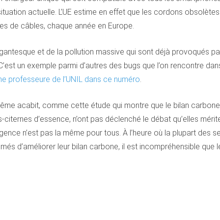
situation actuelle. L’UE estime en effet que les cordons obsolète
nes de câbles, chaque année en Europe.
antesque et de la pollution massive qui sont déjà provoqués par l’
C’est un exemple parmi d’autres des bugs que l’on rencontre dans 
ne professeure de l’UNIL dans ce numéro
.
 même acabit, comme cette étude qui montre que le bilan carbone
-citernes d’essence, n’ont pas déclenché le débat qu’elles mérit
ce n’est pas la même pour tous. À l’heure où la plupart des secte
més d’améliorer leur bilan carbone, il est incompréhensible que 