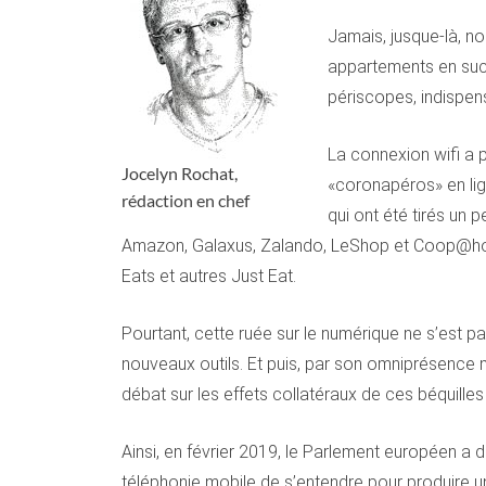
Jamais, jusque-là, n
appartements en succ
périscopes, indispen
La connexion wifi a p
Jocelyn Rochat,
«coronapéros» en lig
rédaction en chef
qui ont été tirés un 
Amazon, Galaxus, Zalando, LeShop et Coop@home,
Eats et autres Just Eat.
Pourtant, cette ruée sur le numérique ne s’est 
nouveaux outils. Et puis, par son omniprésence m
débat sur les effets collatéraux de ces béquille
Ainsi, en février 2019, le Parlement européen a 
téléphonie mobile de s’entendre pour produire u