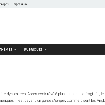
propos
Impressum
oir!
 de Lausanne
THÈMES
RUBRIQUES
 été dynamitées. Après avoir révélé plusieurs de nos fragilités, l
ériques. Il est devenu un
game changer
, comme disent les Ang