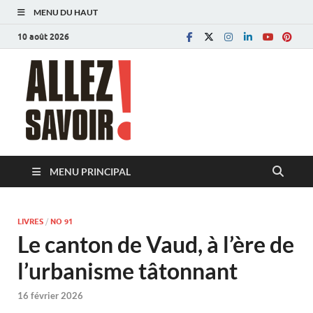
MENU DU HAUT
10 août 2026
Allez savoir!
Magazine de l'Université de Lausanne
MENU PRINCIPAL
LIVRES
/
NO 91
Le canton de Vaud, à l’ère de
l’urbanisme tâtonnant
16 février 2026