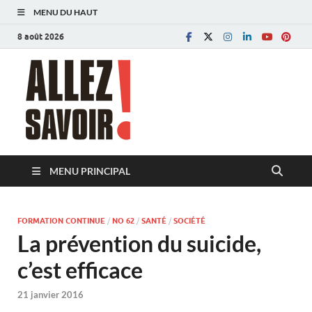
MENU DU HAUT
8 août 2026
Allez savoir!
Magazine de l'Université de Lausanne
MENU PRINCIPAL
FORMATION CONTINUE
/
NO 62
/
SANTÉ
/
SOCIÉTÉ
La prévention du suicide,
c’est efficace
21 janvier 2016