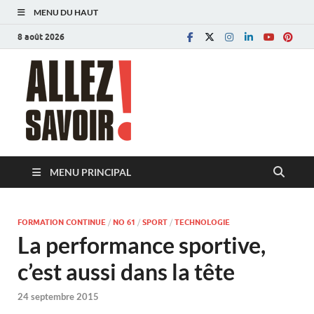
MENU DU HAUT
8 août 2026
Allez savoir!
Magazine de l'Université de Lausanne
MENU PRINCIPAL
FORMATION CONTINUE
/
NO 61
/
SPORT
/
TECHNOLOGIE
La performance sportive,
c’est aussi dans la tête
24 septembre 2015